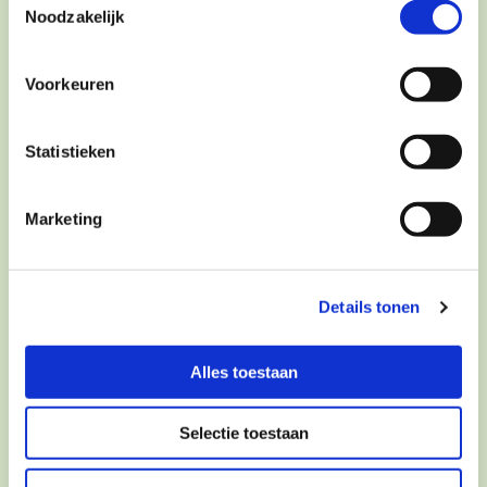
Noodzakelijk
Voorkeuren
Tarieven
Statistieken
Marketing
Details tonen
Alles toestaan
Selectie toestaan