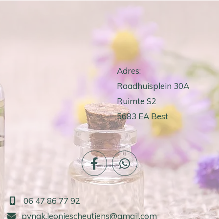
Adres:
Raadhuisplein 30A
Ruimte S2
5683 EA Best
06 47 86 77 92

pvngk.leoniescheutjens@gmail.com
