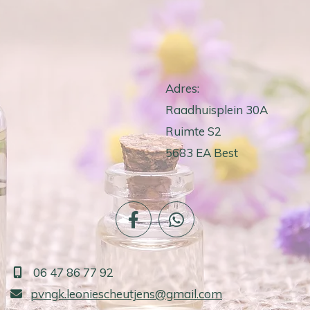
Adres:
Raadhuisplein 30A
Ruimte S2
5683 EA Best
06 47 86 77 92

pvngk.leoniescheutjens@gmail.com
