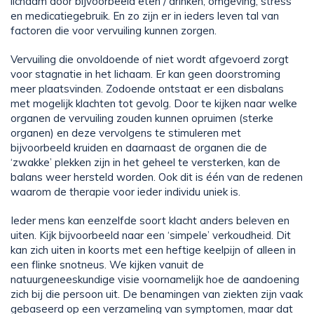
lichaam door bijvoorbeeld eten / drinken, omgeving, stress
en medicatiegebruik. En zo zijn er in ieders leven tal van
factoren die voor vervuiling kunnen zorgen.
Vervuiling die onvoldoende of niet wordt afgevoerd zorgt
voor stagnatie in het lichaam. Er kan geen doorstroming
meer plaatsvinden. Zodoende ontstaat er een disbalans
met mogelijk klachten tot gevolg. Door te kijken naar welke
organen de vervuiling zouden kunnen opruimen (sterke
organen) en deze vervolgens te stimuleren met
bijvoorbeeld kruiden en daarnaast de organen die de
‘zwakke’ plekken zijn in het geheel te versterken, kan de
balans weer hersteld worden. Ook dit is één van de redenen
waarom de therapie voor ieder individu uniek is.
Ieder mens kan eenzelfde soort klacht anders beleven en
uiten. Kijk bijvoorbeeld naar een ‘simpele’ verkoudheid. Dit
kan zich uiten in koorts met een heftige keelpijn of alleen in
een flinke snotneus. We kijken vanuit de
natuurgeneeskundige visie voornamelijk hoe de aandoening
zich bij die persoon uit. De benamingen van ziekten zijn vaak
gebaseerd op een verzameling van symptomen, maar dat