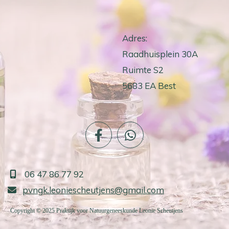
Adres:
Raadhuisplein 30A
Ruimte S2
5683 EA Best
06 47 86 77 92

pvngk.leoniescheutjens@gmail.com

Copyright © 2025 Praktijk voor Natuurgeneeskunde Leonie Scheutjens