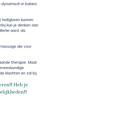
h-dynamisch in balans
t heiligbeen kunnen
rbij kun je denken aan
erlei aard, als
 massage die voor
taande therapie. Maar
geneeskundige
de klachten en zal bij
eren!! Heb je
elijkheden!!