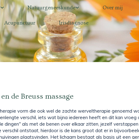
n
Natuurgeneeskunde
Over mij
Acupunctuur
Irisdiagnose
 en de Breuss massage
 therapie vorm die ook wel de zachte werveltherapie genoemd wo
nlengte verschil, iets wat bijna iedereen heeft en dit kan vroeg 
le dingen" als met de benen over elkaar zitten, jezelf verstappen
verschil ontstaat, hierdoor is de kans groot dat er in bijvoorbeel
huivingen plaatsvinden. Het lichaam bestaat als basis uit een 