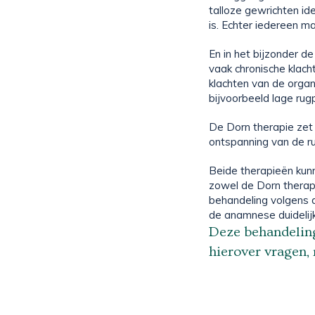
talloze gewrichten id
is. Echter iedereen m
En in het bijzonder d
vaak chronische klach
klachten van de organ
bijvoorbeeld lage rugp
De Dorn therapie zet
ontspanning van de ru
Beide therapieën kunn
zowel de Dorn therap
behandeling volgens de
de anamnese duidelij
Deze behandeling
hierover vragen,