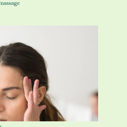
 massage
g