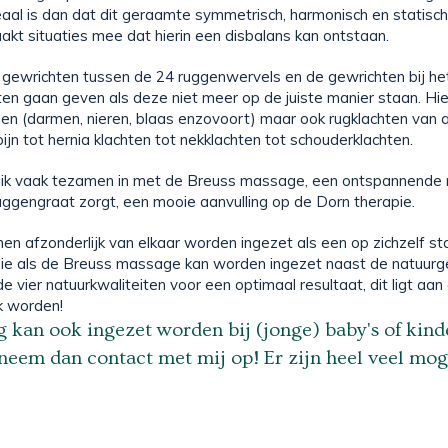
eaal is dan dat dit geraamte symmetrisch, harmonisch en statisc
aakt situaties mee dat hierin een disbalans kan ontstaan.
e gewrichten tussen de 24 ruggenwervels en de gewrichten bij he
ten gaan geven als deze niet meer op de juiste manier staan. Hie
en (darmen, nieren, blaas enzovoort) maar ook rugklachten van all
ijn tot hernia klachten tot nekklachten tot schouderklachten.
 ik vaak tezamen in met de Breuss massage, een ontspannende
ggengraat zorgt, een mooie aanvulling op de Dorn therapie.
en afzonderlijk van elkaar worden ingezet als een op zichzelf s
ie als de Breuss massage kan worden ingezet naast de natuur
 vier natuurkwaliteiten voor een optimaal resultaat, dit ligt aan 
k worden!
 kan ook ingezet worden bij (jonge) baby's of kind
 neem dan contact met mij op! Er zijn heel veel mog